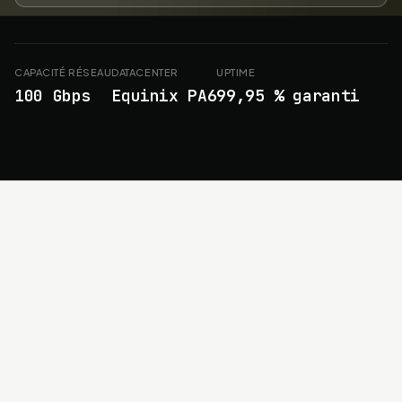
CAPACITÉ RÉSEAU
DATACENTER
UPTIME
100 Gbps
Equinix PA6
99,95 % garanti