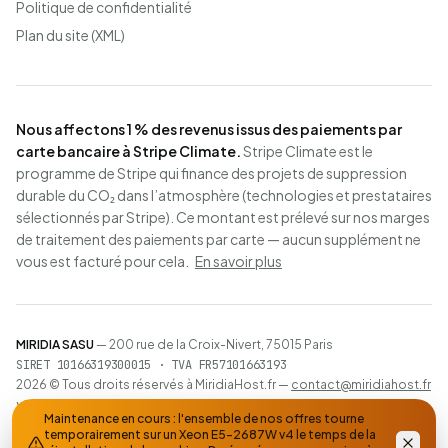
Politique de confidentialité
Plan du site (XML)
Nous affectons 1 % des revenus issus des paiements par
carte bancaire à Stripe Climate.
Stripe Climate est le
programme de Stripe qui finance des projets de suppression
durable du CO₂ dans l’atmosphère (technologies et prestataires
sélectionnés par Stripe). Ce montant est prélevé sur nos marges
de traitement des paiements par carte — aucun supplément ne
vous est facturé pour cela.
En savoir plus
MIRIDIA SASU
— 200 rue de la Croix-Nivert, 75015 Paris
SIRET 10166319300015 · TVA FR57101663193
2026 © Tous droits réservés à MiridiaHost.fr —
contact@miridiahost.fr
v0.0.2
Maintenance en cours : l'ensemble de nos offres tourne
🇫🇷
Français
🇬🇧
English
🇪🇸
Español
temporairement sur un Xeon E5-2687W v4 le temps de la