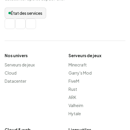
État des services
Nos univers
Serveurs de jeux
Serveurs de jeux
Minecraft
Cloud
Garry's Mod
Datacenter
FiveM
Rust
ARK
Valheim
Hytale
Cloud & web
Liens utiles