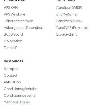
VPS KVM
Panel jeux (WISP)
VPS Windows
phpMyAdmin
Hébergement Web
Panel web (Plesk)
Hébergement Revendeur
Panel VPS (Proxmox)
Bot Discord
Espace client
Colocation
Tunnel IP
Ressources
À propos
Contact
Anti-DDoS
Conditions générales
Conditions de vente
Mentions légales