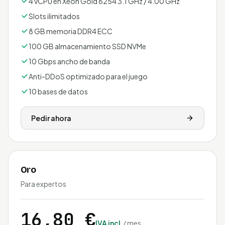
4 vCPU en Xeon Gold 6254 3.1 GHz / 4.00 GHz
Slots ilimitados
8 GB memoria DDR4 ECC
100 GB almacenamiento SSD NVMe
10 Gbps ancho de banda
Anti-DDoS optimizado para el juego
10 bases de datos
Pedir ahora
Oro
Para expertos
16,80 €
IVA incl.
/ mes