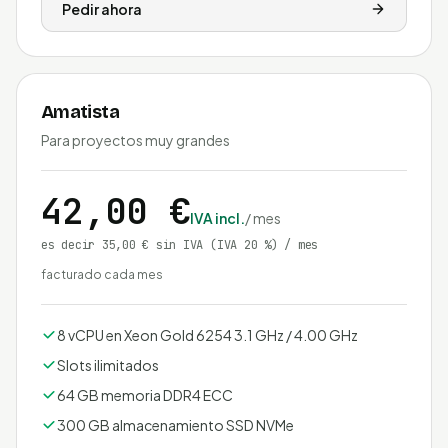
Pedir ahora
Amatista
Para proyectos muy grandes
42,00 €
IVA incl.
/ mes
es decir 35,00 € sin IVA
(IVA 20 %)
/ mes
facturado cada mes
8 vCPU en Xeon Gold 6254 3.1 GHz / 4.00 GHz
Slots ilimitados
64 GB memoria DDR4 ECC
300 GB almacenamiento SSD NVMe