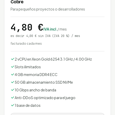
Cobre
Para pequeños proyectos o desarrolladores
4,80 €
IVA incl.
/ mes
es decir 4,00 € sin IVA
(IVA 20 %)
/ mes
facturado cada mes
2 vCPU en Xeon Gold 6254 3.1 GHz / 4.00 GHz
Slots ilimitados
4 GB memoria DDR4 ECC
50 GB almacenamiento SSD NVMe
10 Gbps ancho de banda
Anti-DDoS optimizado para el juego
1 base de datos