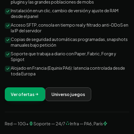
plugins y las grandes poblaciones de mobs
Instalación en un clic, cambio de versión y ajuste de RAM
desde el panel
Acceso SFTP, consola en tiempo real y filtrado anti-DDoS en
la IP del servidor
Copias de seguridad automáticas programadas, snapshots
manuales bajo petición
Soporte que trabaja a diario con Paper, Fabric, Forge y
Spigot
Alojado en Francia (Equinix PA6): latencia controlada desde
toda Europa
Ver ofertas
Universo juegos
Red — 10G+
Soporte — 24/7
Infra — PA6, París