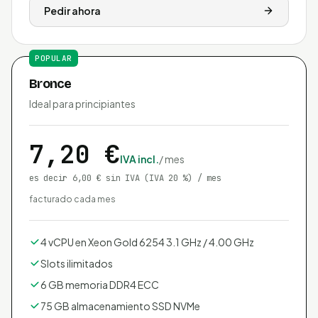
Pedir ahora
POPULAR
Bronce
Ideal para principiantes
7,20 €
IVA incl.
/ mes
es decir 6,00 € sin IVA
(IVA 20 %)
/ mes
facturado cada mes
4 vCPU en Xeon Gold 6254 3.1 GHz / 4.00 GHz
Slots ilimitados
6 GB memoria DDR4 ECC
75 GB almacenamiento SSD NVMe