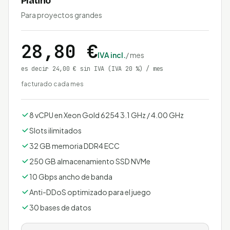
Platino
Para proyectos grandes
28,80 €
IVA incl.
/ mes
es decir 24,00 € sin IVA
(IVA 20 %)
/ mes
facturado cada mes
8 vCPU en Xeon Gold 6254 3.1 GHz / 4.00 GHz
Slots ilimitados
32 GB memoria DDR4 ECC
250 GB almacenamiento SSD NVMe
10 Gbps ancho de banda
Anti-DDoS optimizado para el juego
30 bases de datos