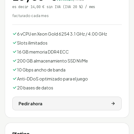
es decir 14,00 € sin IVA
(IVA 20 %)
/ mes
facturado cada mes
6 vCPU en Xeon Gold 6254 3.1 GHz / 4.00 GHz
Slots ilimitados
16 GB memoria DDR4 ECC
200 GB almacenamiento SSD NVMe
10 Gbps ancho de banda
Anti-DDoS optimizado para el juego
20 bases de datos
Pedir ahora