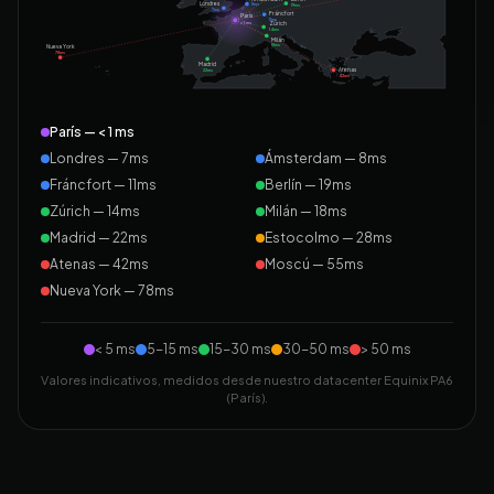
Londres
8ms
19ms
7ms
Fráncfort
París
11ms
< 1 ms
Zúrich
14ms
Milán
18ms
Nueva York
78ms
Madrid
Atenas
22ms
42ms
París — < 1 ms
Londres — 7ms
Ámsterdam — 8ms
Fráncfort — 11ms
Berlín — 19ms
Zúrich — 14ms
Milán — 18ms
Madrid — 22ms
Estocolmo — 28ms
Atenas — 42ms
Moscú — 55ms
Nueva York — 78ms
< 5 ms
5-15 ms
15-30 ms
30-50 ms
> 50 ms
Valores indicativos, medidos desde nuestro datacenter Equinix PA6
(París).