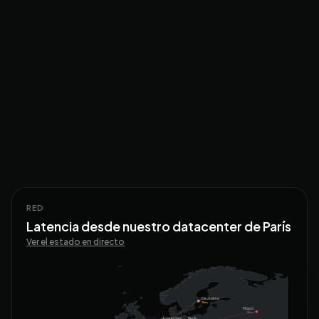
RED
Latencia desde nuestro datacenter de París
Ver el estado en directo
Estocolmo
28ms
Moscú
55ms
Ámsterdam
Berlín